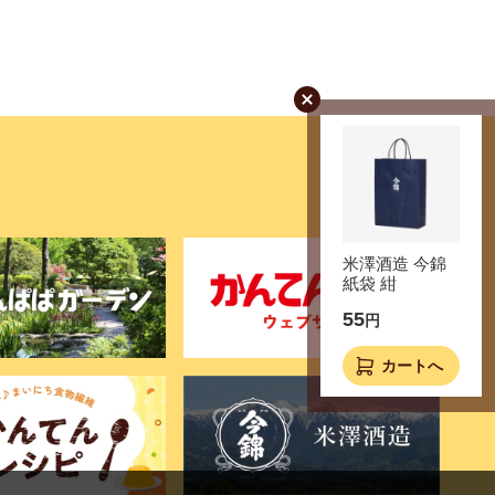
米澤酒造 今錦
紙袋 紺
55
円
カートへ