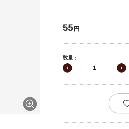
55
円
数量