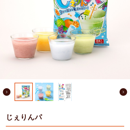
じぇりんパ