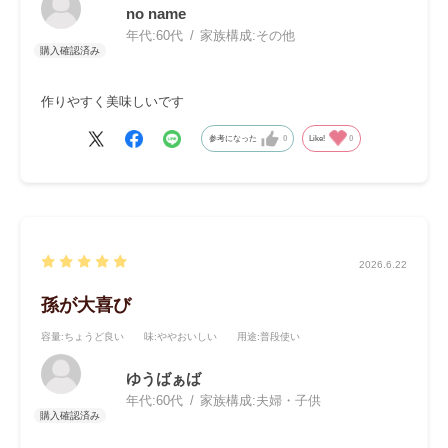
no name
年代:
60代
家族構成:
その他
作りやすく美味しいです
参考になった
0
Like!
0
2026.6.22
孫が大喜び
容量
:ちょうど良い
味
:ややおいしい
用途
:普段使い
ゆうばぁば
年代:
60代
家族構成:
夫婦・子供