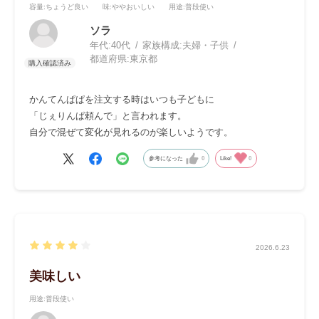
容量
:ちょうど良い
味
:ややおいしい
用途
:普段使い
ソラ
年代:
40代
家族構成:
夫婦・子供
都道府県:
東京都
かんてんぱぱを注文する時はいつも子どもに
「じぇりんぱ頼んで」と言われます。
自分で混ぜて変化が見れるのが楽しいようです。
参考になった
0
Like!
0
2026.6.23
美味しい
用途
:普段使い