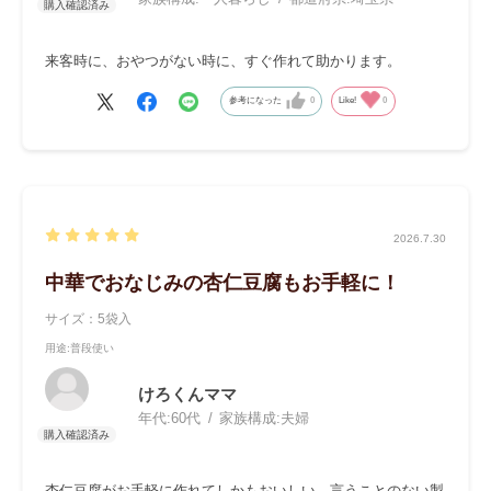
来客時に、おやつがない時に、すぐ作れて助かります。
参考になった
0
Like!
0
2026.7.30
中華でおなじみの杏仁豆腐もお手軽に！
サイズ：5袋入
用途
:普段使い
けろくんママ
年代:
60代
家族構成:
夫婦
杏仁豆腐がお手軽に作れてしかもおいしい、言うことのない製