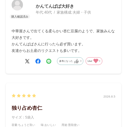
かんてんぱぱ大好き
年代:
40代
家族構成:
夫婦・子供
中華屋さんで出てくる柔らかい杏仁豆腐のようで、家族みんな
大好きです。
かんてんぱぱさんに行ったら必ず買います。
友達からお土産のリクエストも多いです。
参考になった
0
Like!
0
2026.8.5
独り占め杏仁
サイズ：5袋入
容量
:ちょうど良い
味
:おいしい
用途
:普段使い