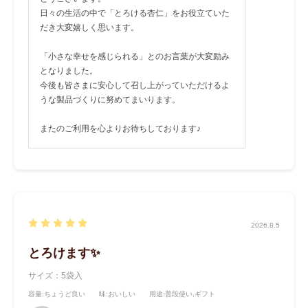
日々の生活の中で「とろける杏仁」をお役立ていた
だき大変嬉しく思います。
「小さな幸せを感じられる」とのお言葉が大変励み
となりました。
今後も皆さまに安心して召し上がっていただけるよ
うな製品づくりに努めてまいります。
またのご利用を心よりお待ちしております♪
2026.8.5
とろけます✨
サイズ：5袋入
容量
:ちょうど良い
味
:おいしい
用途
:普段使い,ギフト