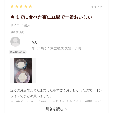
2026.7.31
今までに食べた杏仁豆腐で一番おいしい
サイズ：5袋入
用途
:普段使い
YS
年代:
50代
家族構成:
夫婦・子供
近くのお店でたまたま買ったらすごくおいしかったので、オン
ラインでまとめ買いました。
オンラインショップでは、これ以外にもたくさんの種類のひん
やりスイーツのもとがあって、見ているだけで楽しかったで
続きを読む