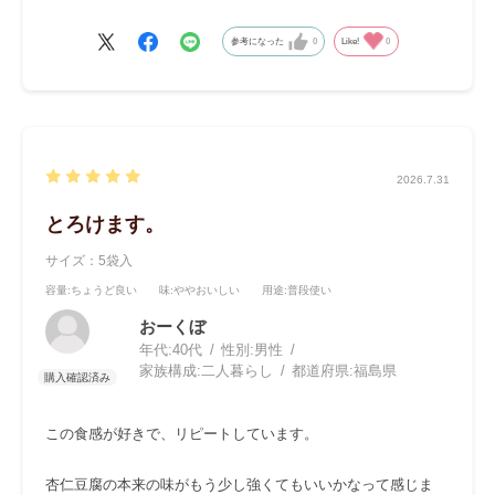
す。
作るのも簡単！火を使わなくていいのが神。今年も猛暑ですの
参考になった
0
Like!
0
で毎日楽しくスイーツづくりをしています。
2026.7.31
とろけます。
サイズ：5袋入
容量
:ちょうど良い
味
:ややおいしい
用途
:普段使い
おーくぼ
年代:
40代
性別:
男性
家族構成:
二人暮らし
都道府県:
福島県
この食感が好きで、リピートしています。
杏仁豆腐の本来の味がもう少し強くてもいいかなって感じま