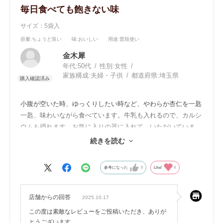
毎日食べても飽きない味
サイズ：5袋入
容量
:ちょうど良い
味
:おいしい
用途
:普段使い
金木犀
年代:
50代
性別:
女性
家族構成:
夫婦・子供
都道府県:
埼玉県
小腹が空いた時、ゆっくりしたい時など、やわらか杏仁を一匙
一匙、味わいながら食べています。牛乳も入れるので、カルシ
ウムも摂れます。お気に入りの器に入れて、いただいていま
す。
続きを読む
何年食べ続けているのやら。これからも購入します。小さな幸
せを感じられるやわらか杏仁です。
参考になった
0
Like!
4
店舗からの回答
2025.10.17
この度は素敵なレビューをご投稿いただき、ありが
とうございます。