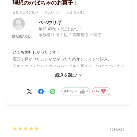
理想のかぼちゃのお菓子！
容量
:ちょうど良い
味
:おいしい
用途
:普段使い
ペペウサギ
年代:
40代
性別:
女性
家族構成:
その他
都道府県:
三重県
とても美味しかったです！
店頭で見かけたことがなかったためオンラインで購入。
今までカフェなどで食べるパンプキン系スイーツはスパイスが
入っていたり、かぼちゃ感が物足りなかったりしたのですが、
続きを読む
こちらはシンプルでかぼちゃ感もあり、甘すぎないため大人も
満足の味です！
参考になった
0
Like!
0
勇気を出してオンラインで買って良かったです！
今猛暑中ですが、こってりしすぎていないので家族で喜んで食
べています。
2026.6.30