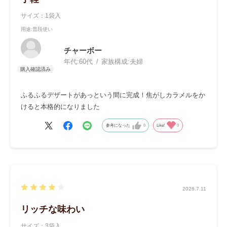
サイズ：1袋入
用途
:普段使い
チャーボー
年代:
60代
家族構成:
夫婦
ふるふるデザートがあっという間に完成！焦がしカラメルをか
けると本格的になりました
参考になった
0
Like!
0
2026.7.11
リッチな味わい
サイズ：3袋入