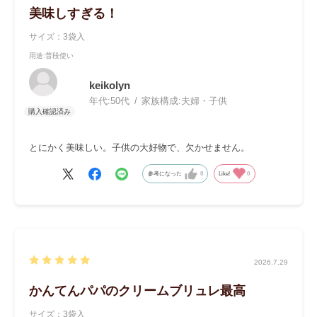
美味しすぎる！
サイズ：3袋入
用途
:普段使い
keikolyn
年代:
50代
家族構成:
夫婦・子供
とにかく美味しい。子供の大好物で、欠かせません。
参考になった
0
Like!
0
2026.7.29
かんてんパパのクリームブリュレ最高
サイズ：3袋入