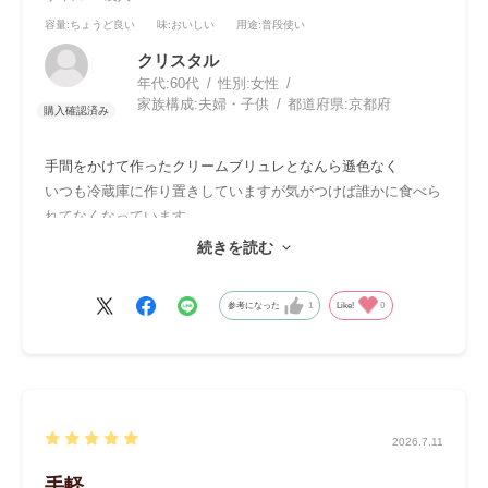
容量
:ちょうど良い
味
:おいしい
用途
:普段使い
クリスタル
年代:
60代
性別:
女性
家族構成:
夫婦・子供
都道府県:
京都府
手間をかけて作ったクリームブリュレとなんら遜色なく
いつも冷蔵庫に作り置きしていますが気がつけば誰かに食べら
れてなくなっています。
うちのデザートの定番です。
続きを読む
ほんとに美味しくて最高です。
参考になった
1
Like!
0
2026.7.11
手軽