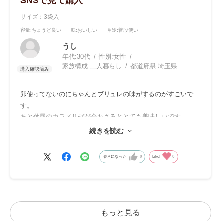
SNSで見て購入
サイズ：3袋入
容量
:ちょうど良い
味
:おいしい
用途
:普段使い
うし
年代:
30代
性別:
女性
家族構成:
二人暮らし
都道府県:
埼玉県
卵使ってないのにちゃんとブリュレの味がするのがすごいで
す。
あと付属のカラメリゼが合わさるととても美味しいです。
友達にもおすすめしたし、リピートもしました。
続きを読む
かんてんぱぱのスイーツはダントツでこれが一番好きです。
参考になった
0
Like!
0
もっと見る