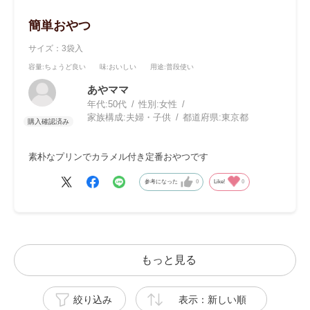
簡単おやつ
サイズ：3袋入
容量
:ちょうど良い
味
:おいしい
用途
:普段使い
あやママ
年代:
50代
性別:
女性
家族構成:
夫婦・子供
都道府県:
東京都
素朴なプリンでカラメル付き定番おやつです
参考になった
0
Like!
0
もっと見る
絞り込み
表示：新しい順