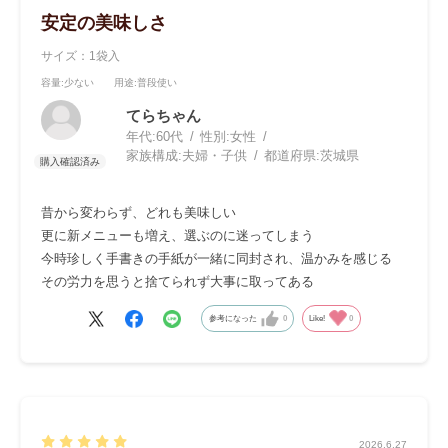
安定の美味しさ
サイズ：1袋入
容量
:少ない
用途
:普段使い
てらちゃん
年代:
60代
性別:
女性
家族構成:
夫婦・子供
都道府県:
茨城県
昔から変わらず、どれも美味しい
更に新メニューも増え、選ぶのに迷ってしまう
今時珍しく手書きの手紙が一緒に同封され、温かみを感じる
その労力を思うと捨てられず大事に取ってある
参考になった
0
Like!
0
2026.6.27