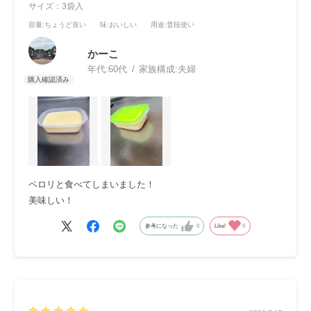
サイズ：3袋入
容量
:ちょうど良い
味
:おいしい
用途
:普段使い
かーこ
年代:
60代
家族構成:
夫婦
ペロリと食べてしまいました！
美味しい！
参考になった
0
Like!
0