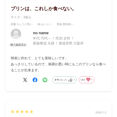
プリンは、これしか食べない。
サイズ：3袋入
容量
:ちょうど良い
味
:おいしい
用途
:普段使い
no name
年代:
70代～
性別:
女性
家族構成:
夫婦
都道府県:
大阪府
簡単に作れて、とても美味しいです。
あっさりしているので、体調が悪い時にもこのプリンなら食べ
ることが出来ます。
参考になった
0
Like!
0
2026.7.2