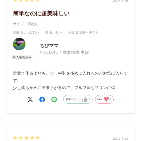
2026.7.15
簡単なのに超美味しい
サイズ：3袋入
容量
:ちょうど良い
味
:おいしい
用途
:普段使い,ギフト
ちびママ
年代:
50代
家族構成:
夫婦
定量で作るよりも、少し牛乳を多めに入れるのがお気に入りで
す。
少し柔らかめに出来上がるので、フルフルなプリンに😊
参考になった
0
Like!
1
2026.7.14