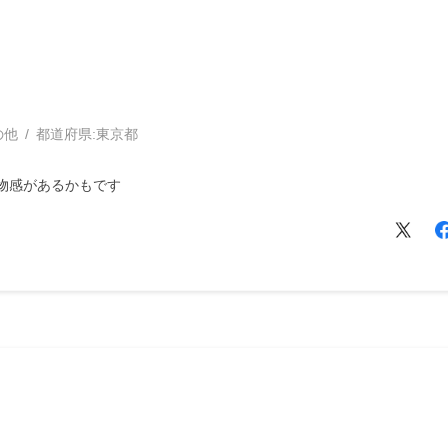
の他
都道府県:
東京都
物感があるかもです