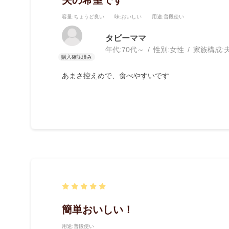
容量
:ちょうど良い
味
:おいしい
用途
:普段使い
タビーママ
年代:
70代～
性別:
女性
家族構成:
あまさ控えめで、食べやすいです
簡単おいしい！
用途
:普段使い