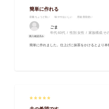
簡単に作れる
容量
:ちょうど良い
味
:ややおいしい
用途
:普段使い
ごま
年代:
60代
性別:
女性
家族構成:
そ
簡単に作れました。仕上げに抹茶をかけるとより本
夫の希望です