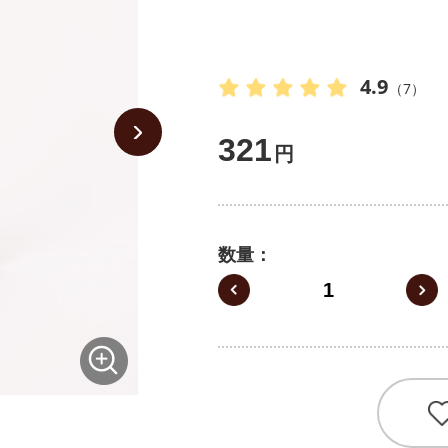
4.9
（7）
321
円
数量