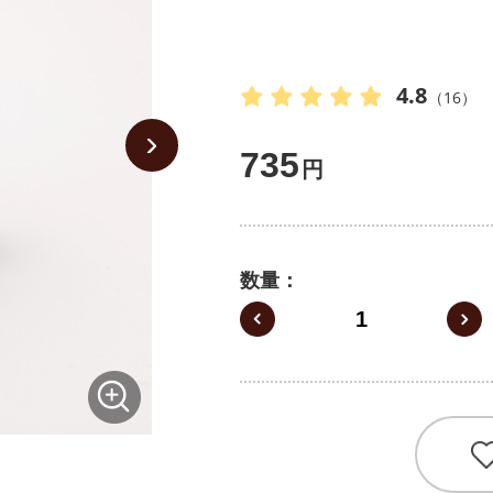
4.8
（16）
735
円
数量