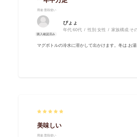
用途
:普段使い
ぴょょ
年代:
60代
性別:
女性
家族構成:
そ
マグボトルの冷水に溶かして出かけます。冬は.お
美味しい
用途
:普段使い