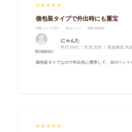
個包装タイプで外出時にも重宝
容量
:ちょうど良い
味
:おいしい
用途
:普段使い
にゃんた
年代:
50代
性別:
女性
家族構成:
夫
個包装タイプなので外出先に携帯して、水のペット