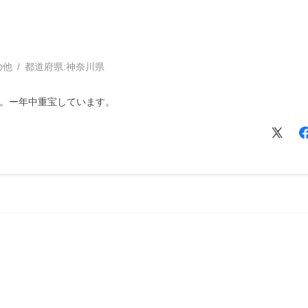
の他
都道府県:
神奈川県
湯。ー年中重宝しています。