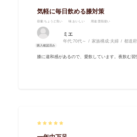
気軽に毎日飲める膝対策
容量
:ちょうど良い
味
:おいしい
用途
:普段使い
ミエ
年代:
70代～
家族構成:
夫婦
都道府
膝に違和感があるので、愛飲しています。夜飲む習
一年中万足