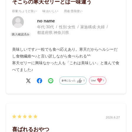
そこらの寒天ゼリーとは一味違う
容量
:ちょうど良い
味
:おいしい
用途
:普段使い
no name
年代:
30代
性別:
女性
家族構成:
夫婦
都道府県:
神奈川県
美味しいです♪一粒でも食べ応えあり。寒天だからヘルシーだ
し食物繊維〜♪と言い訳しながら食べられる^^
寒天ゼリーに興味なかった人も「これは美味しい」と進んで食
べてました♪
参考になった
0
Like!
0
2026.6.27
喜ばれるおやつ