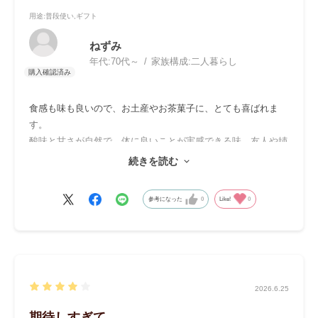
用途
:普段使い,ギフト
ねずみ
年代:
70代～
家族構成:
二人暮らし
食感も味も良いので、お土産やお茶菓子に、とても喜ばれま
す。
酸味と甘さが自然で、体に良いことが実感できる味。友人や姉
妹で、軽いウオーキングをしていますが、途中のおやつで、体
続きを読む
を休めてエネルギー補給に適しています。美味しいので、食べ
過ぎないように
参考になった
0
Like!
0
みんなで食べる機会にもっていきます。
2026.6.25
期待しすぎて