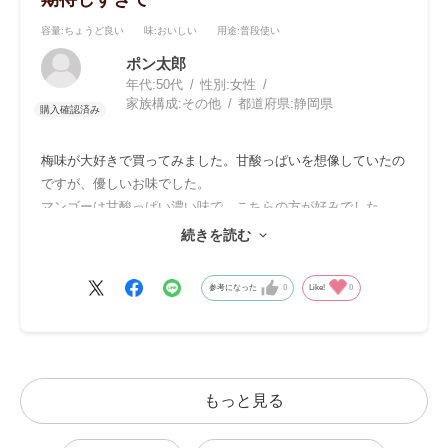
容量
:ちょうど良い
味
:おいしい
用途
:普段使い
ポン太郎
年代:
50代
性別:
女性
家族構成:
その他
都道府県:
静岡県
梅味が大好きで買ってみました。甘酸っぱいを想像していたの
ですが、優しいお味でした。
マンゴーは甘酸っぱい濃い味で、こちらの方が好みでした。
人それぞれなので試してみてください。
続きを読む
かんてんなので身体に良さそうです。
参考になった
0
Like!
0
もっと見る