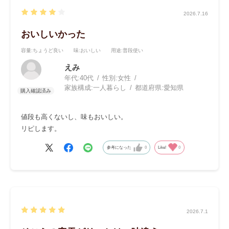
2026.7.16
おいしいかった
容量
:ちょうど良い
味
:おいしい
用途
:普段使い
えみ
年代:
40代
性別:
女性
家族構成:
一人暮らし
都道府県:
愛知県
値段も高くないし、味もおいしい。
リピします。
参考になった
0
Like!
0
2026.7.1