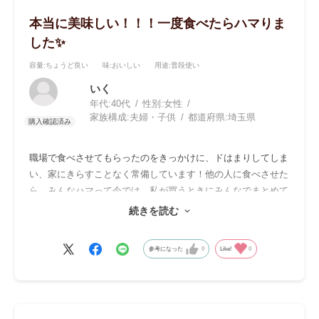
本当に美味しい！！！一度食べたらハマりま
した✨
容量
:ちょうど良い
味
:おいしい
用途
:普段使い
いく
年代:
40代
性別:
女性
家族構成:
夫婦・子供
都道府県:
埼玉県
職場で食べさせてもらったのをきっかけに、ドはまりしてしま
い、家にきらすことなく常備しています！他の人に食べさせた
ら、みんなハマって今では、私が買うときにみんなでまとめて
買うほど職場でも大流行中です😊他の味も美味しいですが、梅
続きを読む
は格別で濃厚な梅の味がとにかく美味しくておすすめ商品No.1
です！
参考になった
0
Like!
0