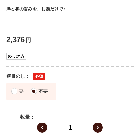
洋と和の旨みを、お湯だけで♪
2,376
円
短冊のし
要
不要
数量