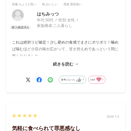
容量
:ちょうど良い
味
:おいしい
用途
:普段使い
はちみっつ
年代:
50代
性別:
女性
家族構成:
二人暮らし
これは絶対リピ確定！少し硬めの食感でまさにポリポリ！噛め
ば噛むほど小豆の味が広がって、甘さ控えめであっという間に
無くなりました。
続きを読む
同じ様なものは見たことがないので、食べたことがない方は是
非！
参考になった
0
Like!
0
2026.7.3
気軽に食べられて罪悪感なし