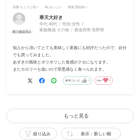
容量
:ちょうど良い
味
:おいしい
用途
:普段使い
寒天大好き
年代:
40代
性別:
女性
家族構成:
その他
都道府県:
長野県
知人から頂いてとても美味しく家族にも好評だったので、自分
でも買ってみました。
あずきの風味とポリポリした食感がクセになります。
またカロリーも低いので罪悪感なく食べられます。
参考になった
0
Like!
0
もっと見る
絞り込み
表示：新しい順