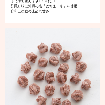
①北海道産あずき100％使用
②隠し味に沖縄の塩「ぬちまーす」を使用
③和三盆糖の上品な甘み