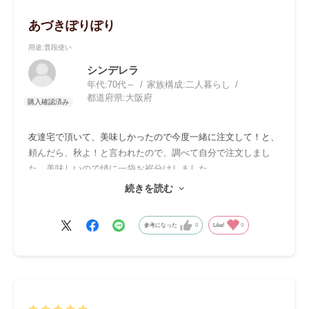
あづきぽりぽり
用途
:普段使い
シンデレラ
年代:
70代～
家族構成:
二人暮らし
都道府県:
大阪府
友達宅で頂いて、美味しかったので今度一緒に注文して！と、
頼んだら、秋よ！と言われたので、調べて自分で注文しまし
た。美味しいので姉に一袋お裾分けしました。
ついでに、乾燥納豆、水羊羹・杏仁の素も同時に。この３点は
続きを読む
まだです。
参考になった
0
Like!
0