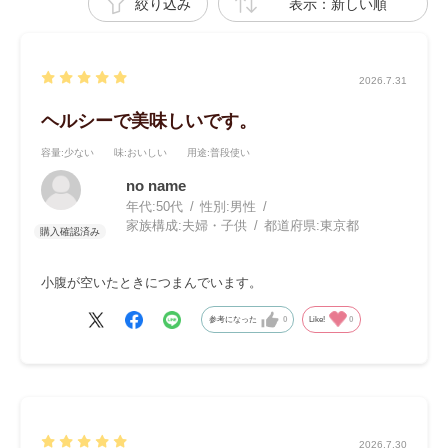
絞り込み
表示：新しい順
2026.7.31
ヘルシーで美味しいです。
容量
:少ない
味
:おいしい
用途
:普段使い
no name
年代:
50代
性別:
男性
家族構成:
夫婦・子供
都道府県:
東京都
小腹が空いたときにつまんでいます。
参考になった
0
Like!
0
2026.7.30