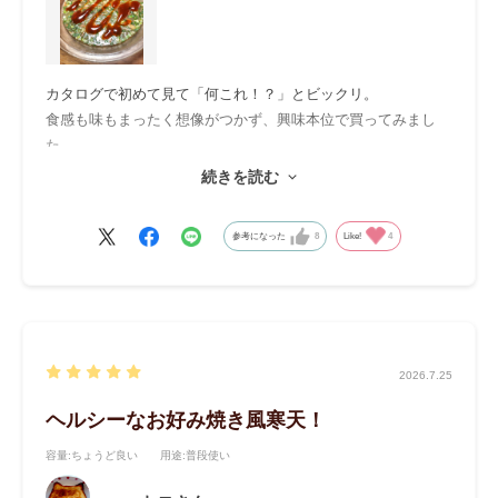
カタログで初めて見て「何これ！？」とビックリ。
食感も味もまったく想像がつかず、興味本位で買ってみまし
た。
袋を開けた瞬間にフワッとひろがる匂いに「あ、これは完全に
続きを読む
お好み焼き！」と思わず笑ってしまいました。
熱湯で溶かして1分まぜて、器にザッと広げて具の偏りを直し
参考になった
8
Like!
4
て冷やすだけ、かんてんぱぱらしい簡単手順。
今回は普通のお好み焼きに近づけようと丸皿で冷やしてみまし
た。
モチモチとプリプリの食感の違いはあれど、味はまんまお好み
焼き！
煮こごりやゼリータイプのテリーヌが好きですが、これはまた
2026.7.25
ちょっと違った未知の味わい、美味しさだと感じました。
ヘルシーなお好み焼き風寒天！
個人的には、ごはんのおかずというよりもお酒のつまみに合う
と思いました。
容量
:ちょうど良い
用途
:普段使い
特にこれからの暑い季節に、ビールとともに罪悪感軽めでいた