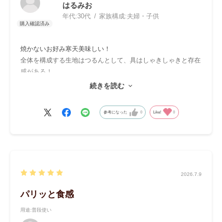
はるみお
年代:
30代
家族構成:
夫婦・子供
焼かないお好み寒天美味しい！
全体を構成する生地はつるんとして、具はしゃきしゃきと存在
感がある！
いつもの焼くお好み焼きよりカロリー低いんだろうなー！寒天
続きを読む
でもお好み焼きを食べたような満足感で、好きです！
参考になった
0
Like!
0
2026.7.9
パリッと食感
用途
:普段使い