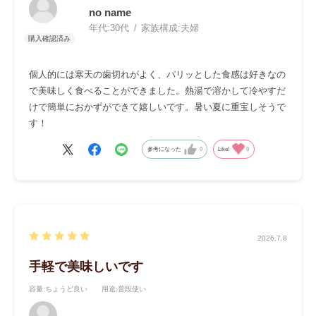
no name
年代:
30代
家族構成:
夫婦
個人的には寒天の歯切れがよく、パリッとした食感は好きなの
で美味しく食べることができました。熱湯で溶かして冷やすだ
けで簡単におかずができて嬉しいです。暑い夏に重宝しそうで
す！
参考になった
0
Like!
0
2026.7.8
手軽で美味しいです
容量
:ちょうど良い
用途
:普段使い