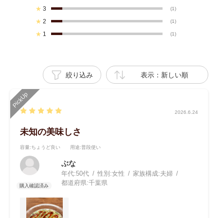
★
3
(1)
★
2
(1)
★
1
(1)
絞り込み
表示：新しい順
2026.6.24
未知の美味しさ
容量
:ちょうど良い
用途
:普段使い
ぶな
年代:
50代
性別:
女性
家族構成:
夫婦
都道府県:
千葉県