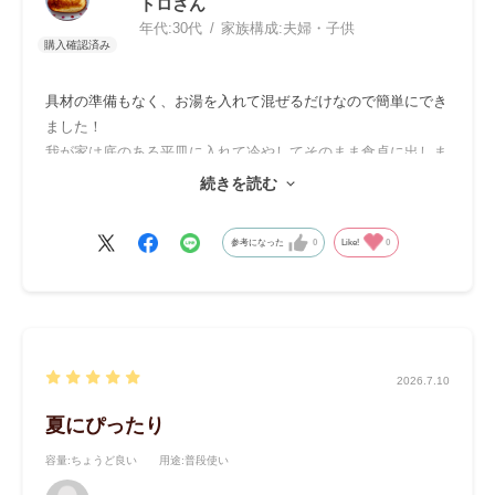
トロさん
だけそうです！
年代:
30代
家族構成:
夫婦・子供
具材の準備もなく、お湯を入れて混ぜるだけなので簡単にでき
ました！
我が家は底のある平皿に入れて冷やしてそのまま食卓に出しま
した！
続きを読む
寒天触感なのでおやつとか、おつまみの方が合いそうだけど
旦那も子供たちもおかずの1品として喜んで食べてくれまし
参考になった
0
Like!
0
た！
おたふくソースが本当に合うし量もちょうどいいからデフォで
付けてくれたらうれしいなぁ
2026.7.10
夏にぴったり
容量
:ちょうど良い
用途
:普段使い