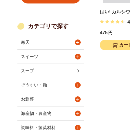
はい! カルシ
4
カテゴリで探す
475
円
寒天
カー
スイーツ
スープ
ぞうすい・麺
お惣菜
海産物・農産物
調味料・製菓材料