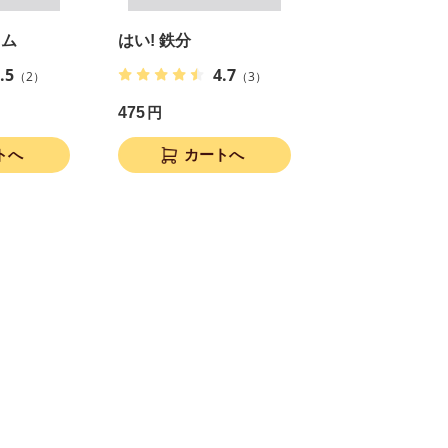
ウム
はい! 鉄分
.5
4.7
（2）
（3）
475
円
トへ
カートへ