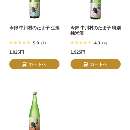
今錦 中川村のたま子 生酒
今錦 中川村のたま子 特別
純米酒
5.0
4.3
（1）
（4）
1,925円
1,925円
カートへ
カートへ