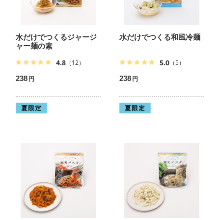
水だけでつくるジャージ
水だけでつくる和風冷麺
ャー麺の素
4.8
5.0
（12）
（5）
238
238
円
円