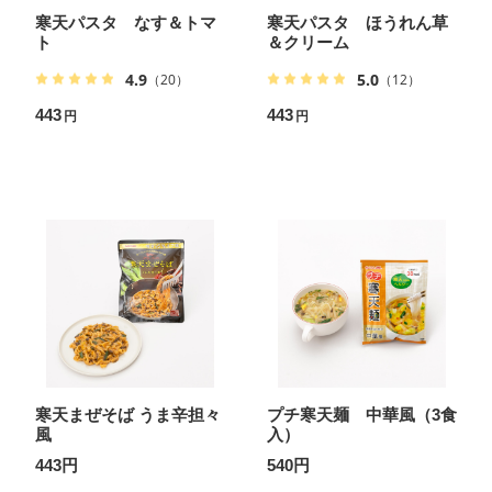
寒天パスタ なす＆トマ
寒天パスタ ほうれん草
ト
＆クリーム
4.9
5.0
（20）
（12）
443
443
円
円
寒天まぜそば うま辛担々
プチ寒天麺 中華風（3食
風
入）
443円
540円