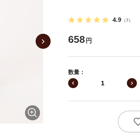
4.9
（7）
658
円
数量