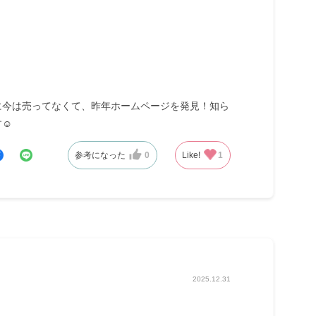
に今は売ってなくて、昨年ホームページを発見！知ら
☺︎
参考になった
0
Like!
1
2025.12.31