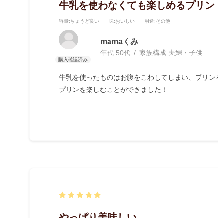
牛乳を使わなくても楽しめるプリン
容量
:ちょうど良い
味
:おいしい
用途
:その他
mamaくみ
年代:
50代
家族構成:
夫婦・子供
牛乳を使ったものはお腹をこわしてしまい、プリン
プリンを楽しむことができました！
やっぱり美味しい