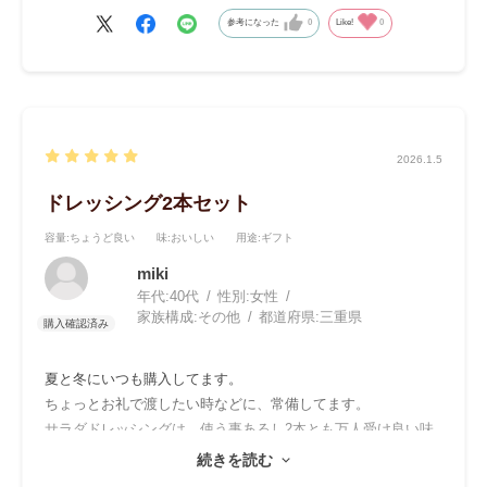
参考になった
0
Like!
0
2026.1.5
ドレッシング2本セット
容量
:ちょうど良い
味
:おいしい
用途
:ギフト
miki
年代:
40代
性別:
女性
家族構成:
その他
都道府県:
三重県
夏と冬にいつも購入してます。
ちょっとお礼で渡したい時などに、常備してます。
サラダドレッシングは、使う事あるし2本とも万人受け良い味
なのでとても気に入ってます。
続きを読む
年々値段か上がってるけど、やっぱりこちらをまとめ買いして