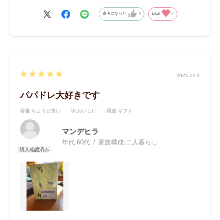
しまいます。
参考になった
0
Like!
0
2025.12.9
パパドレ大好きです
容量
:ちょうど良い
味
:おいしい
用途
:ギフト
マンデヒラ
年代:
60代
家族構成:
二人暮らし