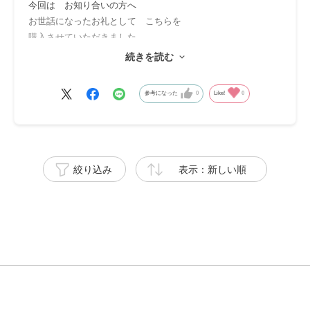
今回は お知り合いの方へ
お世話になったお礼として こちらを
購入させていただきました
続きを読む
まだお渡しはしておりませんが
絶対に喜ばれるドレッシングと確信しています
参考になった
0
Like!
0
と言うのも 自分は こちらを使ってから
他のドレッシングが使えないほど
ファンになりました
絞り込み
表示：新しい順