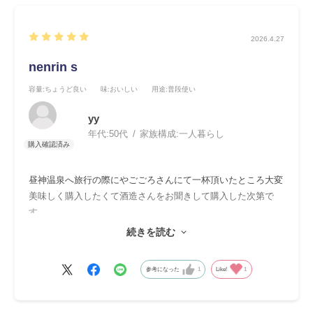
2026.4.27
nenrin s
容量
:ちょうど良い
味
:おいしい
用途
:普段使い
yy
年代:
50代
家族構成:
一人暮らし
昼神温泉へ旅行の際にやごごろさんにて一杯頂いたところ大変
美味しく購入したくて酒造さんをお聞きして購入した次第で
す。
香りもすごくフルーティーでワイングラスで飲んだほうがいい
続きを読む
とは納得です。
まろやかさも最高でした。
参考になった
1
Like!
1
スタンダードの年輪の方も飲んでみたいと思ってます。