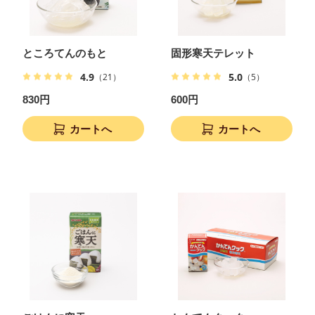
ところてんのもと
固形寒天テレット
4.9
5.0
（21）
（5）
830円
600円
カートへ
カートへ