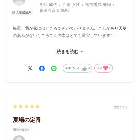
年代:
60代
性別:
女性
家族構成:
夫婦
都道府県:
広島県
毎夏、我が家にはところてんが欠かせません。こしがあり天草
の臭みがないところてんの素はとても重宝しています^ ^
毎回2本分を一度に作りあんこやヨーグルト、蜂蜜を添えてお
続きを読む
やつとして食べています。
参考になった
0
Like!
0
2026.8.1
夏場の定番
用途
:普段使い