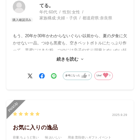
てる。
年代:
60代
性別:
女性
家族構成:
夫婦・子供
都道府県:
奈良県
もう、20年か30年かわからないぐらい以前から、夏の夕食に欠
かせない一品。つゆも黒蜜も、空きペットボトルにたっぷり作
って、黒蜜にはきな粉、つゆには辛子やすり胡麻とめいめい好
きなように食べています。流し舟もいつからか蓋ができて冷蔵
続きを読む
庫で冷やす時とっても使い勝手がいいです。檜の心太突きはす
でに数百回突いているはずなのに表面の一部が少しささくれて
参考になった
0
Like!
0
いるだけで丈夫です。みーんなにおすすめ。
2025.9.29
お気に入りの逸品
容量
:ちょうど良い
味
:おいしい
用途
:普段使い,ギフト,イベント