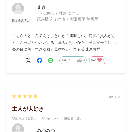
まき
年代:
30代
性別:
女性
家族構成:
その他
都道府県:
静岡県
こちらのところてんは、とにかく美味しい。海藻の臭みがな
く、さっぱりいただける。臭みがないからこそスイーツにも。
賽の目に切ってきな粉と黒蜜をかけても美味さ抜群！
参考になった
0
Like!
0
2026.8.4
主人が大好き
容量
:ちょうど良い
味
:おいしい
用途
:普段使い
みつみつ