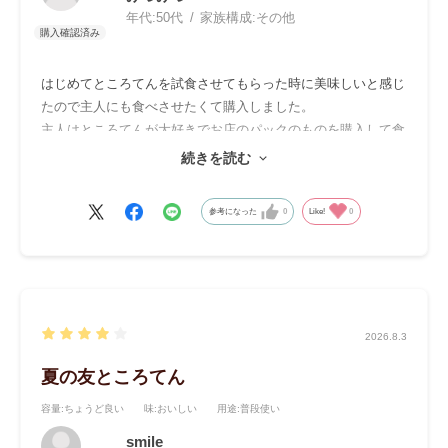
年代:
50代
家族構成:
その他
はじめてところてんを試食させてもらった時に美味しいと感じ
たので主人にも食べさせたくて購入しました。
主人はところてんが大好きでお店のパックのものを購入して食
べていますが、今回作って食べさせてみたらとても美味しいと
続きを読む
好評😋
作り方も簡単だし天つきも楽しくて、毎回美味しく食べてま
参考になった
0
Like!
0
す。
ところてんの透き通ったきれいな所も好評です。
素敵な出会いがあって嬉しい私でした。
2026.8.3
夏の友ところてん
容量
:ちょうど良い
味
:おいしい
用途
:普段使い
smile